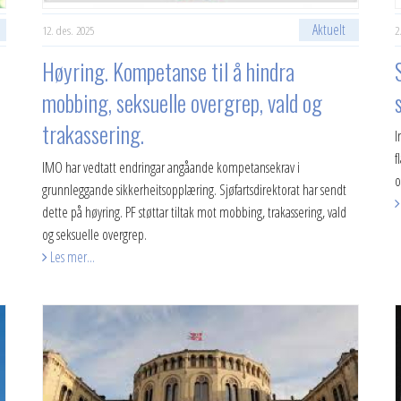
Aktuelt
12. des. 2025
2
Høyring. Kompetanse til å hindra
mobbing, seksuelle overgrep, vald og
trakassering.
I
f
IMO har vedtatt endringar angåande kompetansekrav i
o
grunnleggande sikkerheitsopplæring. Sjøfartsdirektorat har sendt
dette på høyring. PF støttar tiltak mot mobbing, trakassering, vald
og seksuelle overgrep.
Les mer...