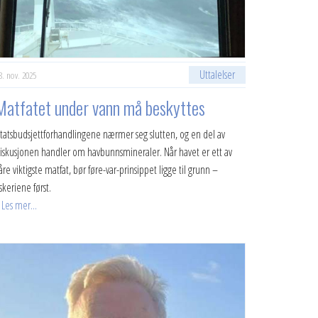
Uttalelser
8. nov. 2025
Matfatet under vann må beskyttes
Statsbudsjettforhandlingene nærmer seg slutten, og en del av
iskusjonen handler om havbunnsmineraler. Når havet er ett av
åre viktigste matfat, bør føre-var-prinsippet ligge til grunn –
iskeriene først.
Les mer...