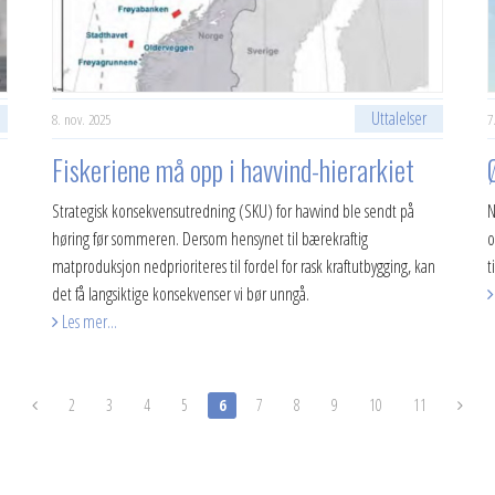
Uttalelser
8. nov. 2025
7
Fiskeriene må opp i havvind-hierarkiet
Strategisk konsekvensutredning (SKU) for havvind ble sendt på
N
høring før sommeren. Dersom hensynet til bærekraftig
o
matproduksjon nedprioriteres til fordel for rask kraftutbygging, kan
t
det få langsiktige konsekvenser vi bør unngå.
Les mer...
2
3
4
5
6
7
8
9
10
11