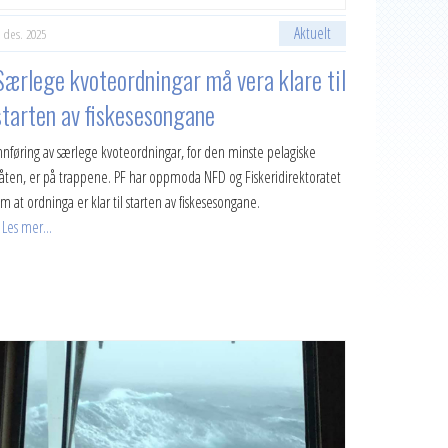
Aktuelt
. des. 2025
Særlege kvoteordningar må vera klare til
starten av fiskesesongane
nnføring av særlege kvoteordningar, for den minste pelagiske
låten, er på trappene. PF har oppmoda NFD og Fiskeridirektoratet
m at ordninga er klar til starten av fiskesesongane.
Les mer...