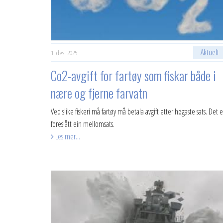
Aktuelt
1. des. 2025
Co2-avgift for fartøy som fiskar både i
nære og fjerne farvatn
Ved slike fiskeri må fartøy må betala avgift etter høgaste sats. Det e
foreslått ein mellomsats.
Les mer...