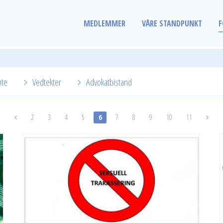
MEDLEMMER
VÅRE STANDPUNKT
F
øte
Vedtekter
Advokatbistand
2
3
4
5
6
7
8
9
10
11