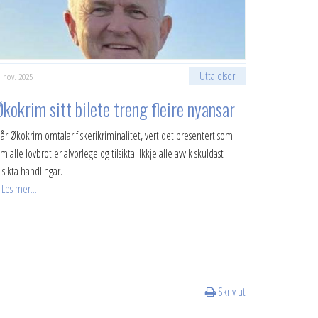
Uttalelser
. nov. 2025
Økokrim sitt bilete treng fleire nyansar
år Økokrim omtalar fiskerikriminalitet, vert det presentert som
m alle lovbrot er alvorlege og tilsikta. Ikkje alle avvik skuldast
ilsikta handlingar.
Les mer...
Skriv ut