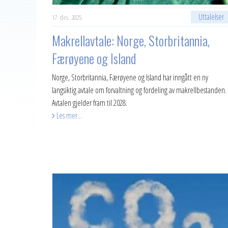
2020
Uttalelser
17. des. 2025
2019
Makrellavtale: Norge, Storbritannia,
2018
Færøyene og Island
2017
Norge, Storbritannia, Færøyene og Island har inngått en ny
2016
langsiktig avtale om forvaltning og fordeling av makrellbestanden.
Avtalen gjelder fram til 2028.
2015
Les mer...
2014
2013
2012