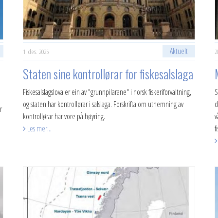
Aktuelt
1. des. 2025
2
Staten sine kontrollørar for fiskesalslaga
Fiskesalslagslova er ein av "grunnpilarane" i norsk fiskeriforvaltning,
​
og staten har kontrollørar i salslaga. Forskrifta om utnemning av
d
r
kontrollørar har vore på høyring.
v
Les mer...
f