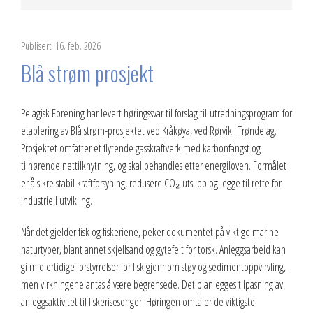
2023
Publisert: 16. feb. 2026
2022
Blå strøm prosjekt
2021
Pelagisk Forening har levert høringssvar til forslag til utredningsprogram for
2020
etablering av Blå strøm-prosjektet ved
Kråkøya, ved Rørvik i Trøndelag
.
2019
Prosjektet omfatter et flytende gasskraftverk med karbonfangst og
tilhørende nettilknytning, og skal behandles etter energiloven. Formålet
2018
er å sikre stabil kraftforsyning, redusere CO₂-utslipp og legge til rette for
industriell utvikling.
2017
Når det gjelder fisk og fiskeriene, peker dokumentet på viktige marine
2016
naturtyper, blant annet skjellsand og gytefelt for torsk. Anleggsarbeid kan
gi midlertidige forstyrrelser for fisk gjennom støy og sedimentoppvirvling,
2015
men virkningene antas å være begrensede. Det planlegges tilpasning av
anleggsaktivitet til fiskerisesonger. Høringen omtaler de viktigste
2014