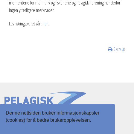
momentene for marint liv og fiskeriene og Pelagisk Forening har derfor
ingen ytterligere merknader.
2013
Les høringssvaret vårt
her
.
2012
Vedtekter
Skriv ut
Advokatbistand
Denne nettsiden bruker informasjonskapsler
Slottsgaten 3
(cookies) for å bedre brukeropplevelsen.
5003 Bergen
Les mer her