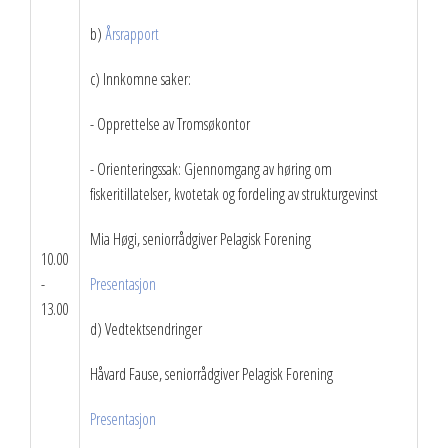
b)
Årsrapport
c) Innkomne saker:
- Opprettelse av Tromsøkontor
- Orienteringssak: Gjennomgang av høring om
fiskeritillatelser, kvotetak og fordeling av strukturgevinst
Mia Høgi, seniorrådgiver Pelagisk Forening
10.00
-
Presentasjon
13.00
d) Vedtektsendringer
Håvard Fause, seniorrådgiver Pelagisk Forening
Presentasjon