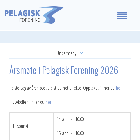
Medlemmer
Undermeny
Våre standpunkt
Aktuelt
Årsmøte i Pelagisk Forening 2026
For medlemmer
Kalender
Første dag av årsmøtet ble streamet direkte. Opptaket finner du
her.
Om oss
Representantskapsmøte
Protokollen finner du
her.
2026
Kontakt oss
14. april kl. 10.00
2025
Tidspunkt:
15. april kl. 10.00
2024