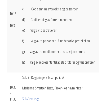
c) Godkjenning av saksliste og dagsorden
2013
10.15
-
d) Godkjenning av forretningsorden
2012
10.30
Vedtekter
e) Valg av to sekretærer
Advokatbistand
f) Valg av to personer til å underskrive protokollen
g) Valg av tre medlemmer til redaksjonsnemnd
h) Valg av representantskapets ordfører og varaordfører
Sak 3 - Regjeringens fiskeripolitikk
10.30
Marianne Sivertsen Næss, Fiskeri- og havminister
-
Saksfremlegg
11.30