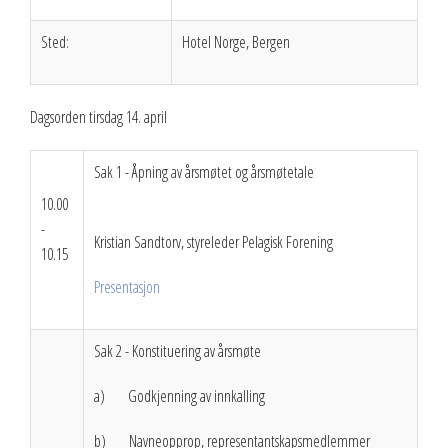
2023
Sted:
Hotel Norge, Bergen
2022
Dagsorden tirsdag 14. april
2021
2020
Sak 1 - Åpning av årsmøtet og årsmøtetale
10.00
2019
-
Kristian Sandtorv, styreleder Pelagisk Forening
10.15
2018
Presentasjon
2017
2016
Sak 2 - Konstituering av årsmøte
2015
a) Godkjenning av innkalling
b) Navneopprop, representantskapsmedlemmer
2014