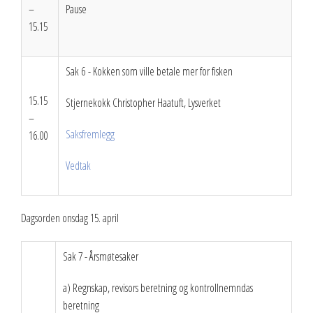
–
Pause
15.15
Sak 6 - Kokken som ville betale mer for fisken
15.15
Stjernekokk Christopher Haatuft, Lysverket
–
Saksfremlegg
16.00
Vedtak
Dagsorden onsdag 15. april
Sak 7 - Årsmøtesaker
a) Regnskap, revisors beretning og kontrollnemndas
beretning