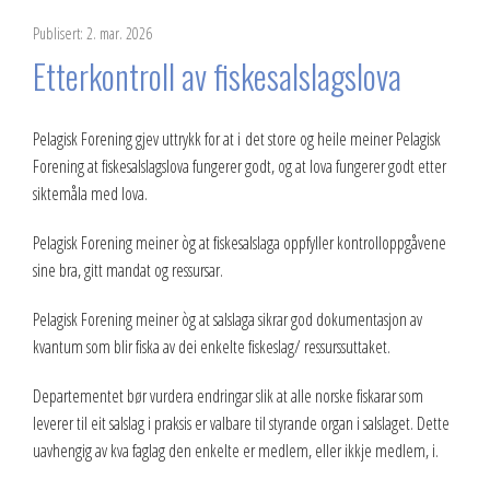
2023
Publisert: 2. mar. 2026
Etterkontroll av fiskesalslagslova
2022
2021
Pelagisk Forening gjev uttrykk for at i det store og heile meiner Pelagisk
Forening at fiskesalslagslova fungerer godt, og at lova fungerer godt etter
2020
siktemåla med lova.
2019
Pelagisk Forening meiner òg at fiskesalslaga oppfyller kontrolloppgåvene
sine bra, gitt mandat og ressursar.
2018
Pelagisk Forening meiner òg at salslaga sikrar god dokumentasjon av
2017
kvantum som blir fiska av dei enkelte fiskeslag/ ressurssuttaket.
2016
Departementet bør vurdera endringar slik at alle norske fiskarar som
leverer til eit salslag i praksis er valbare til styrande organ i salslaget. Dette
2015
uavhengig av kva faglag den enkelte er medlem, eller ikkje medlem, i.
2014