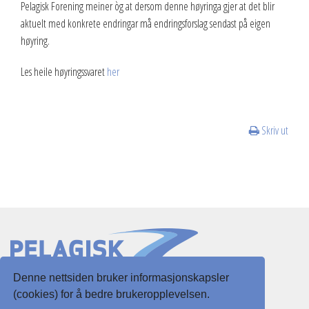
Pelagisk Forening meiner òg at dersom denne høyringa gjer at det blir
aktuelt med konkrete endringar må endringsforslag sendast på eigen
2013
høyring.
2012
Les heile høyringssvaret
her
Vedtekter
Advokatbistand
Skriv ut
Denne nettsiden bruker informasjonskapsler
Slottsgaten 3
(cookies) for å bedre brukeropplevelsen.
5003 Bergen