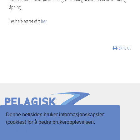
åpning.
2013
Les hele svaret vårt
her
.
2012
Vedtekter
Skriv ut
Advokatbistand
Denne nettsiden bruker informasjonskapsler
Slottsgaten 3
(cookies) for å bedre brukeropplevelsen.
5003 Bergen
Les mer her