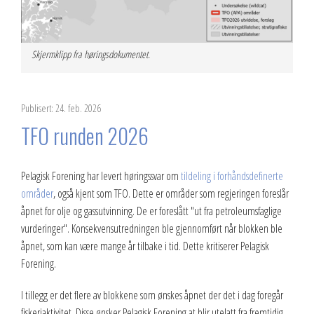
2023
2022
Skjermklipp fra høringsdokumentet.
2021
Publisert: 24. feb. 2026
2020
TFO runden 2026
2019
Pelagisk Forening har levert høringssvar om
tildeling i forhåndsdefinerte
2018
områder
, også kjent som TFO. Dette er områder som regjeringen foreslår
åpnet for olje og gassutvinning. De er foreslått "ut fra petroleumsfaglige
2017
vurderinger". Konsekvensutredningen ble gjennomført når blokken ble
2016
åpnet, som kan være mange år tilbake i tid. Dette kritiserer Pelagisk
Forening.
2015
I tillegg er det flere av blokkene som ønskes åpnet der det i dag foregår
2014
fiskeriaktivitet. Disse ønsker Pelagisk Forening at blir utelatt fra fremtidig