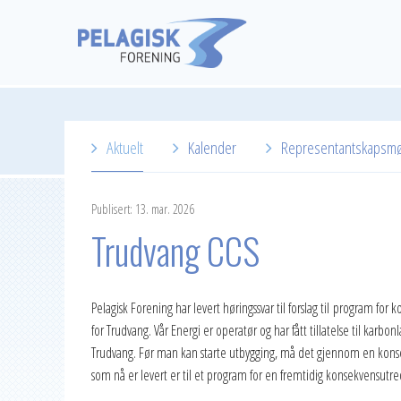
Aktuelt
Kalender
Representantskapsm
2026
Publisert: 13. mar. 2026
2025
Trudvang CCS
2024
2023
Pelagisk Forening har levert høringssvar til forslag til program for 
for Trudvang. Vår Energi er operatør og har fått tillatelse til kar
2022
Trudvang. Før man kan starte utbygging, må det gjennom en konse
2021
som nå er levert er til et program for en fremtidig konsekvensutre