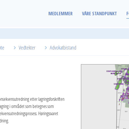
MEDLEMMER
VÅRE STANDPUNKT
F
øte
Vedtekter
Advokatbistand
konsekvensutredning etter lagringsforskriften
bonlagring i området som betegnes som
kvensutredningsprosess. Høringssvaret
dning.