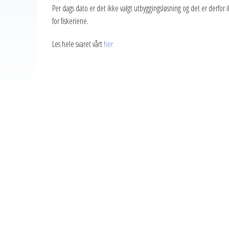
2020
Per dags dato er det ikke valgt utbyggingsløsning og det er derfor i
for fiskeriene.
2019
2018
Les hele svaret vårt
her.
2017
2016
2015
2014
2013
2012