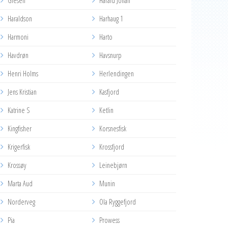
Glesen
Harald Johan
Haraldson
Harhaug 1
Harmoni
Harto
Havdrøn
Havsnurp
Henri Holms
Herlendingen
Jens Kristian
Kasfjord
Katrine S
Ketlin
Kingfisher
Korsnesfisk
Krigerfisk
Krossfjord
Krossøy
Leinebjørn
Marta Aud
Munin
Norderveg
Ola Ryggefjord
Pia
Prowess