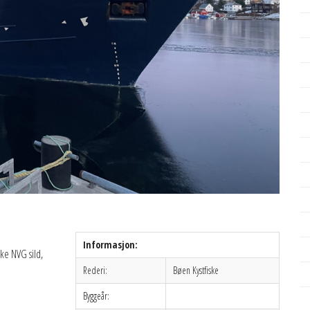
Informasjon:
ske NVG sild,
Rederi:
Bøen Kystfiske
Byggeår: