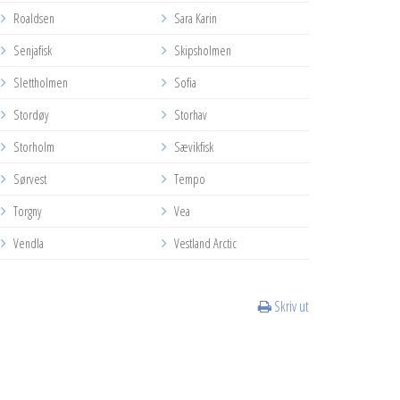
Roaldsen
Sara Karin
Senjafisk
Skipsholmen
Slettholmen
Sofia
Stordøy
Storhav
Storholm
Sævikfisk
Sørvest
Tempo
Torgny
Vea
Vendla
Vestland Arctic
Skriv ut