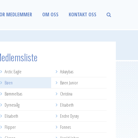
OR MEDLEMMER
OM OSS
KONTAKT OSS
edlemsliste
Arctic Eagle
Askøybas
Bøen
Bøen Junior
Bømmelbas
Christina
Dyrnesvåg
Elisabeth
Elisabeth
Endre Dyrøy
Flipper
Fonnes