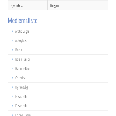
Hjemsted:
Bergen
Medlemsliste
Arctic Eagle
Askøybas
Bøen
Bøen Junior
Bømmelbas
Christina
Dyrnesvåg
Elisabeth
Elisabeth
Endre Dyrøy