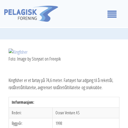
Medlemmer
Våre standpunkt
Foto: Image by Storyset on Freepik
For medlemmer
Kingfisher er et fartøy på 74,6 meter. Fartøyet har adgang til å reketrål,
Om oss
rødåtetråltillatelse, avgrenset rødåtetråltillatelse og snøkrabbe.
Kontakt oss
Informasjon:
Rederi:
Ocean Venture AS
Byggeår:
1998