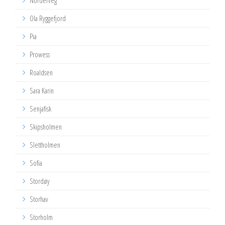
Norderveg
Ola Ryggefjord
Pia
Prowess
Roaldsen
Sara Karin
Senjafisk
Skipsholmen
Slettholmen
Sofia
Stordøy
Storhav
Storholm