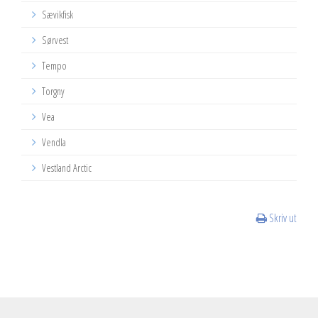
Sævikfisk
Sørvest
Tempo
Torgny
Vea
Vendla
Vestland Arctic
Skriv ut