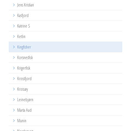
Jens Kristian
Kasfjord
Katrine S
Ketlin
Kingfisher
Korsnesfisk
Krigerfisk
Krossfjord
Krossøy
Leinebjørn
Marta Aud
Munin