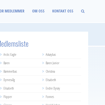
OR MEDLEMMER
OM OSS
KONTAKT OSS
edlemsliste
Arctic Eagle
Askøybas
Bøen
Bøen Junior
Bømmelbas
Christina
Dyrnesvåg
Elisabeth
Elisabeth
Endre Dyrøy
Flipper
Fonnes