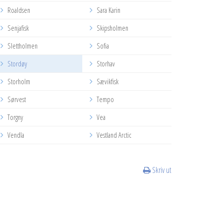
Roaldsen
Sara Karin
Senjafisk
Skipsholmen
Slettholmen
Sofia
Stordøy
Storhav
Storholm
Sævikfisk
Sørvest
Tempo
Torgny
Vea
Vendla
Vestland Arctic
Skriv ut