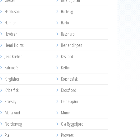
Glesen
Harald Johan
Haraldson
Harhaug 1
Harmoni
Harto
Havdrøn
Havsnurp
Henri Holms
Herlendingen
Jens Kristian
Kasfjord
Katrine S
Ketlin
Kingfisher
Korsnesfisk
Krigerfisk
Krossfjord
Krossøy
Leinebjørn
Marta Aud
Munin
Norderveg
Ola Ryggefjord
Pia
Prowess