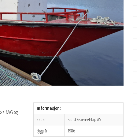
Informasjon:
fiske NVG og
Rederi:
Stord Fiskeriselskap AS
Byggeår:
1986