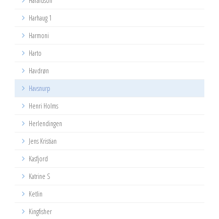
Haraldson
Harhaug 1
Harmoni
Harto
Havdrøn
Havsnurp
Henri Holms
Herlendingen
Jens Kristian
Kasfjord
Katrine S
Ketlin
Kingfisher