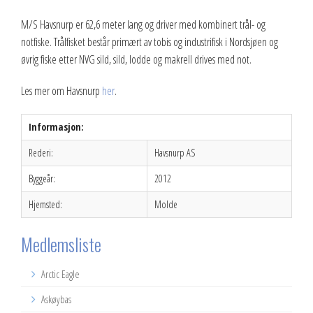
M/S Havsnurp er 62,6 meter lang og driver med kombinert trål- og
notfiske. Trålfisket består primært av tobis og industrifisk i Nordsjøen og
øvrig fiske etter NVG sild, sild, lodde og makrell drives med not.
Les mer om Havsnurp
her
.
Informasjon:
Rederi:
Havsnurp AS
Byggeår:
2012
Hjemsted:
Molde
Medlemsliste
Arctic Eagle
Askøybas