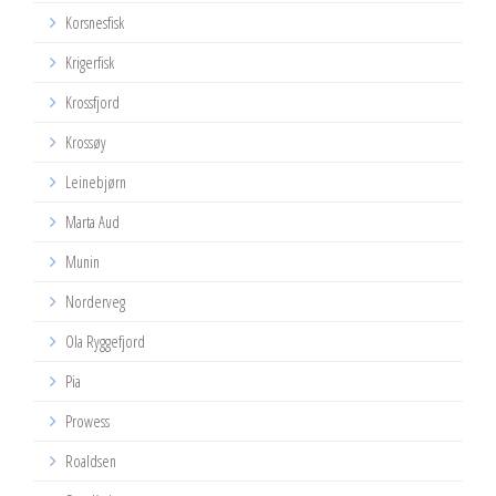
Korsnesfisk
Krigerfisk
Krossfjord
Krossøy
Leinebjørn
Marta Aud
Munin
Norderveg
Ola Ryggefjord
Pia
Prowess
Roaldsen