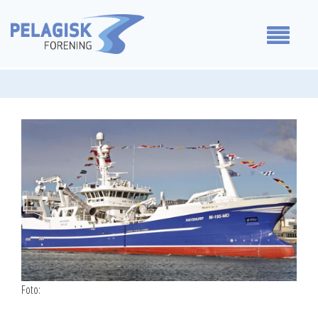
Medlemmer
Våre standpunkt
For medlemmer
Om oss
Kontakt oss
Foto: