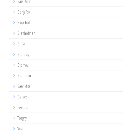
Sara Karin
Senjafisk
Skipsholmen
Slettholmen
Sofia
Stordøy
Storhav
Storholm
Sævikfisk
Sørvest
Tempo
Torgny
Vea