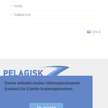
Vendla
Vestland Arctic
Skriv ut
Denne nettsiden bruker informasjonskapsler
Slottsgaten 3
(cookies) for å bedre brukeropplevelsen.
5003 Bergen
Les mer her
E-post:
post@pelagisk.net
Ok, forstått