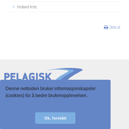
Vestland Arctic
Skriv ut
Denne nettsiden bruker informasjonskapsler
Slottsgaten 3
(cookies) for å bedre brukeropplevelsen.
5003 Bergen
Les mer her
E-post:
post@pelagisk.net
Ok, forstått
Personvernerklæring