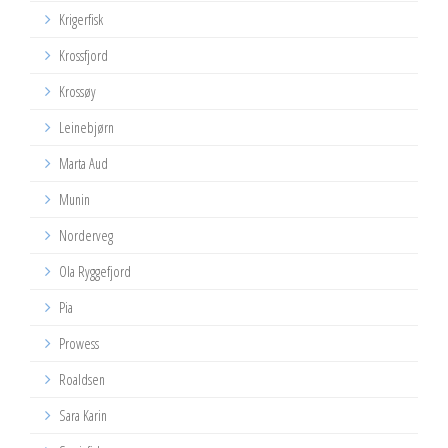
Krigerfisk
Krossfjord
Krossøy
Leinebjørn
Marta Aud
Munin
Norderveg
Ola Ryggefjord
Pia
Prowess
Roaldsen
Sara Karin