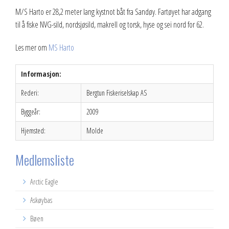
M/S Harto er 28,2 meter lang kystnot båt fra Sandøy. Fartøyet har adgang
til å fiske NVG-sild, nordsjøsild, makrell og torsk, hyse og sei nord for 62.
Les mer om
MS Harto
Informasjon:
Rederi:
Bergtun Fiskeriselskap AS
Byggeår:
2009
Hjemsted:
Molde
Medlemsliste
Arctic Eagle
Askøybas
Bøen