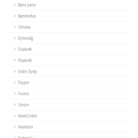
Bøen Junior
Bømmelbas
Christina
Dyrnesvåg
Elisabeth
Elisabeth
Endre Dyrøy
Flipper
Fonnes
Glesen
Harald Johan
Haraldson
Harhaug 1