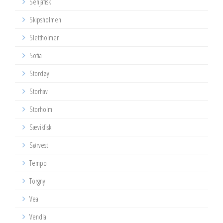
Senjafisk
Skipsholmen
Slettholmen
Sofia
Stordøy
Storhav
Storholm
Sævikfisk
Sørvest
Tempo
Torgny
Vea
Vendla