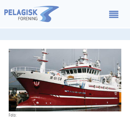
Medlemmer
Våre standpunkt
For medlemmer
Om oss
Kontakt oss
Foto: