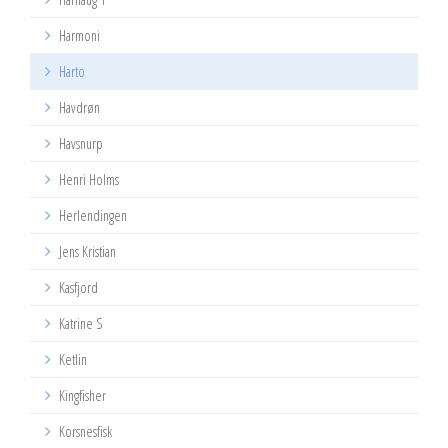
Harmoni
Harto
Havdrøn
Havsnurp
Henri Holms
Herlendingen
Jens Kristian
Kasfjord
Katrine S
Ketlin
Kingfisher
Korsnesfisk