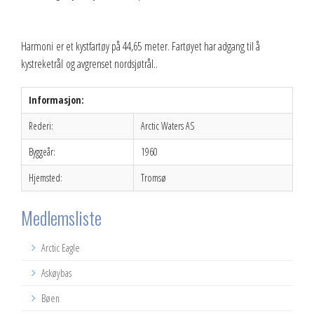
Harmoni er et kystfartøy på 44,65 meter. Fartøyet har adgang til å
kystreketrål og avgrenset nordsjøtrål..
Informasjon:
Rederi:
Arctic Waters AS
Byggeår:
1960
Hjemsted:
Tromsø
Medlemsliste
Arctic Eagle
Askøybas
Bøen