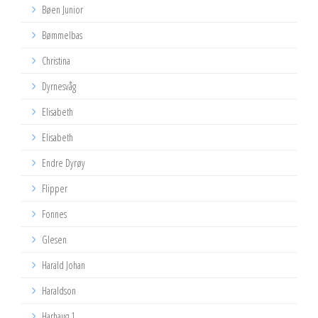
Bøen Junior
Bømmelbas
Christina
Dyrnesvåg
Elisabeth
Elisabeth
Endre Dyrøy
Flipper
Fonnes
Glesen
Harald Johan
Haraldson
Harhaug 1