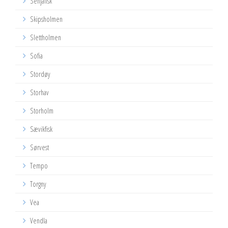
Senjafisk
Skipsholmen
Slettholmen
Sofia
Stordøy
Storhav
Storholm
Sævikfisk
Sørvest
Tempo
Torgny
Vea
Vendla