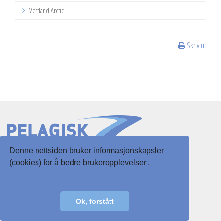
Vestland Arctic
Skriv ut
Denne nettsiden bruker informasjonskapsler
Slottsgaten 3
(cookies) for å bedre brukeropplevelsen.
5003 Bergen
Les mer her
E-post:
post@pelagisk.net
Ok, forstått
Personvernerklæring