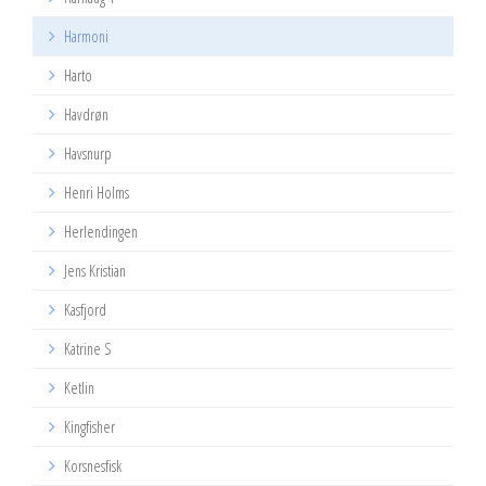
Harmoni
Harto
Havdrøn
Havsnurp
Henri Holms
Herlendingen
Jens Kristian
Kasfjord
Katrine S
Ketlin
Kingfisher
Korsnesfisk