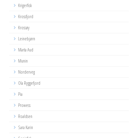
Krigerfisk
Krossfjord
Krossøy
Leinebjørn
Marta Aud
Munin
Norderveg
Ola Ryggefjord
Pia
Prowess
Roaldsen
Sara Karin