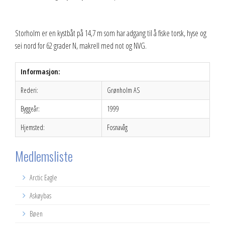
Storholm er en kystbåt på 14,7 m som har adgang til å fiske torsk, hyse og
sei nord for 62 grader N, makrell med not og NVG.
Informasjon:
Rederi:
Grønholm AS
Byggeår:
1999
Hjemsted:
Fosnavåg
Medlemsliste
Arctic Eagle
Askøybas
Bøen