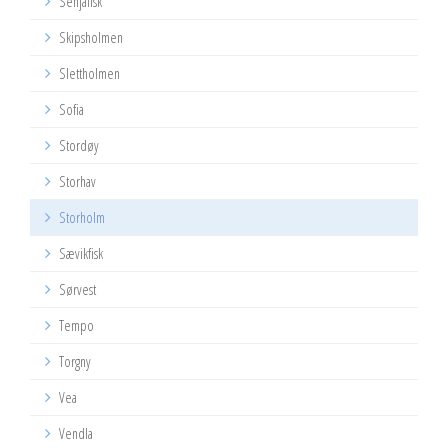
Senjafisk
Skipsholmen
Slettholmen
Sofia
Stordøy
Storhav
Storholm
Sævikfisk
Sørvest
Tempo
Torgny
Vea
Vendla