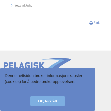
Vestland Arctic
Skriv ut
Denne nettsiden bruker informasjonskapsler
Slottsgaten 3
(cookies) for å bedre brukeropplevelsen.
5003 Bergen
Les mer her
E-post:
post@pelagisk.net
Ok, forstått
Personvernerklæring