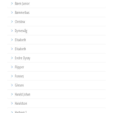
Bøen Junior
Bømmelbas
Christina
Dyrnesvåg
Elisabeth
Elisabeth
Endre Dyrøy
Flipper
Fonnes
Glesen
Harald Johan
Haraldson
Harhaug 1