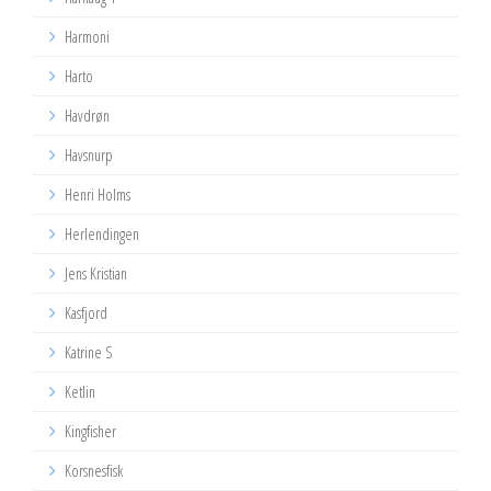
Harmoni
Harto
Havdrøn
Havsnurp
Henri Holms
Herlendingen
Jens Kristian
Kasfjord
Katrine S
Ketlin
Kingfisher
Korsnesfisk