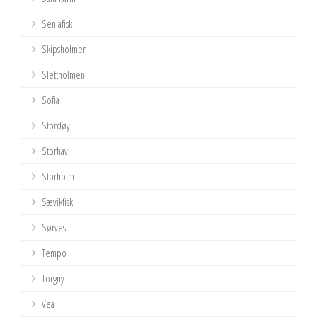
Senjafisk
Skipsholmen
Slettholmen
Sofia
Stordøy
Storhav
Storholm
Sævikfisk
Sørvest
Tempo
Torgny
Vea