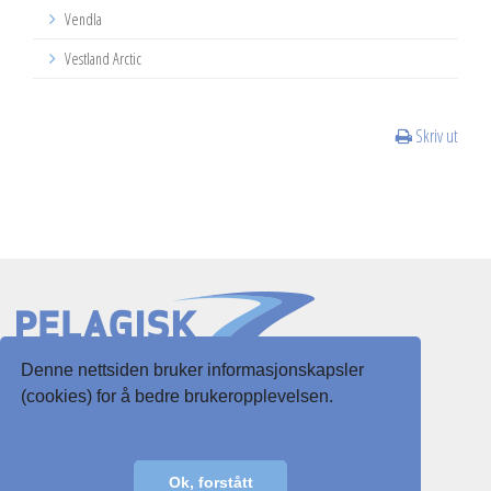
Vendla
Vestland Arctic
Skriv ut
Denne nettsiden bruker informasjonskapsler
Slottsgaten 3
(cookies) for å bedre brukeropplevelsen.
5003 Bergen
Les mer her
E-post:
post@pelagisk.net
Ok, forstått