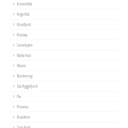
Korsnesfisk
Krigerfisk
Krossfjord
Krossøy
Leinebjørn
Marta Aud
Munin
Norderveg
Ola Ryggefjord
Pia
Prowess
Roaldsen
Sara Karin