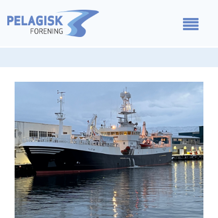
Medlemmer
Våre standpunkt
For medlemmer
Om oss
Kontakt oss