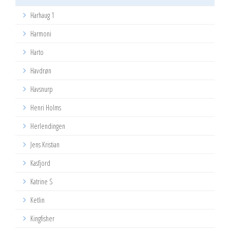
Harhaug 1
Harmoni
Harto
Havdrøn
Havsnurp
Henri Holms
Herlendingen
Jens Kristian
Kasfjord
Katrine S
Ketlin
Kingfisher