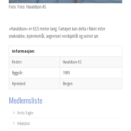
Foto: Foto: Haraldson AS
«Haraldson» er 63,5 meter lang. Fartøyet kan delta i fisket etter
snøkrabbe, kystreketrål, avgrenset nordsjøtrål og seinot sør.
Informasjon:
Rederi:
Haraldson AS
Byggeår:
1989
Hjemsted:
Bergen
Medlemsliste
Arctic Eagle
Askøybas