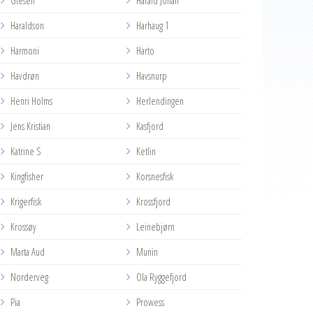
Glesen
Harald Johan
Haraldson
Harhaug 1
Harmoni
Harto
Havdrøn
Havsnurp
Henri Holms
Herlendingen
Jens Kristian
Kasfjord
Katrine S
Ketlin
Kingfisher
Korsnesfisk
Krigerfisk
Krossfjord
Krossøy
Leinebjørn
Marta Aud
Munin
Norderveg
Ola Ryggefjord
Pia
Prowess