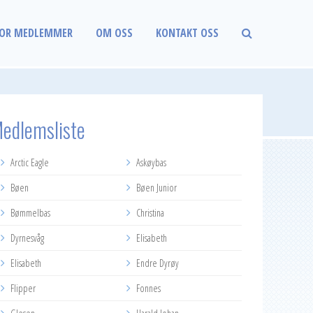
OR MEDLEMMER
OM OSS
KONTAKT OSS
edlemsliste
Arctic Eagle
Askøybas
Bøen
Bøen Junior
Bømmelbas
Christina
Dyrnesvåg
Elisabeth
Elisabeth
Endre Dyrøy
Flipper
Fonnes