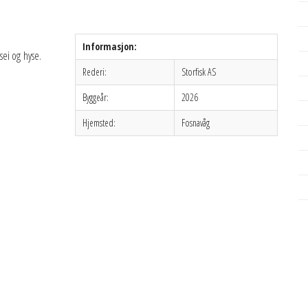
Informasjon:
sei og hyse.
Rederi:
Storfisk AS
Byggeår:
2026
Hjemsted:
Fosnavåg