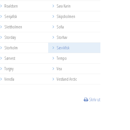
Roaldsen
Sara Karin
Senjafisk
Skipsholmen
Slettholmen
Sofia
Stordøy
Storhav
Storholm
Sævikfisk
Sørvest
Tempo
Torgny
Vea
Vendla
Vestland Arctic
Skriv ut