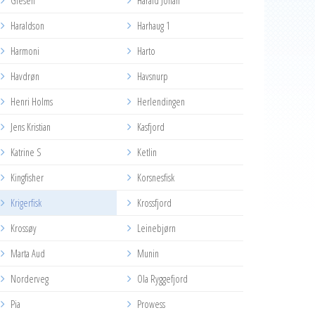
Glesen
Harald Johan
Haraldson
Harhaug 1
Harmoni
Harto
Havdrøn
Havsnurp
Henri Holms
Herlendingen
Jens Kristian
Kasfjord
Katrine S
Ketlin
Kingfisher
Korsnesfisk
Krigerfisk
Krossfjord
Krossøy
Leinebjørn
Marta Aud
Munin
Norderveg
Ola Ryggefjord
Pia
Prowess