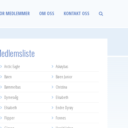
OR MEDLEMMER
OM OSS
KONTAKT OSS
edlemsliste
Arctic Eagle
Askøybas
Bøen
Bøen Junior
Bømmelbas
Christina
Dyrnesvåg
Elisabeth
Elisabeth
Endre Dyrøy
Flipper
Fonnes