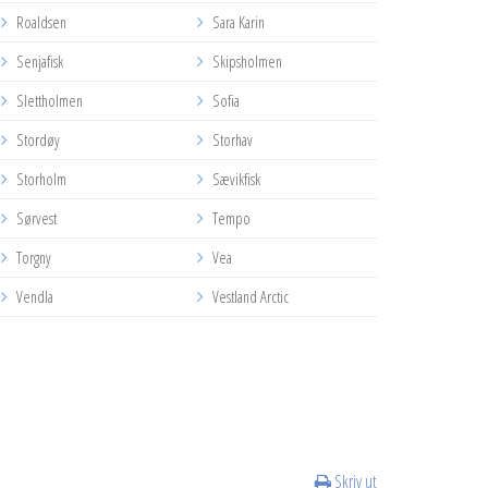
Roaldsen
Sara Karin
Senjafisk
Skipsholmen
Slettholmen
Sofia
Stordøy
Storhav
Storholm
Sævikfisk
Sørvest
Tempo
Torgny
Vea
Vendla
Vestland Arctic
Skriv ut