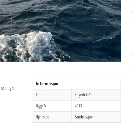
Informasjon:
 hyse og sei
Rederi:
Krigerfisk AS
Byggeår:
2013
Hjemsted:
Sandnessjøen