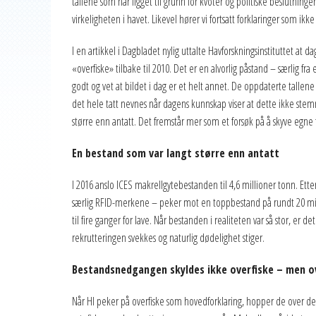
tallene som har ligget til grunn for kvoter og politiske beslutninge
2020
virkeligheten i havet. Likevel hører vi fortsatt forklaringer som ikke
2019
I en artikkel i Dagbladet nylig uttalte Havforskningsinstituttet at
2018
«overfiske» tilbake til 2010. Det er en alvorlig påstand – særlig fr
godt og vet at bildet i dag er et helt annet. De oppdaterte tallene fr
2017
det hele tatt nevnes når dagens kunnskap viser at dette ikke stemm
2016
større enn antatt. Det fremstår mer som et forsøk på å skyve egne 
2015
En bestand som var langt større enn antatt
2014
I 2016 anslo ICES makrellgytebestanden til 4,6 millioner tonn. Ette
2013
særlig RFID-merkene – peker mot en toppbestand på rundt 20 millio
til fire ganger for lave. Når bestanden i realiteten var så stor, er 
2012
rekrutteringen svekkes og naturlig dødelighet stiger.
Bestandsnedgangen skyldes ikke overfiske – men o
Når HI peker på overfiske som hovedforklaring, hopper de over den 