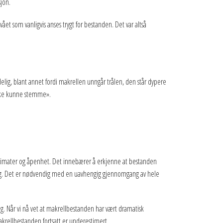
sjon.
et som vanligvis anses trygt for bestanden. Det var altså
elig, blant annet fordi makrellen unngår trålen, den står dypere
«ikke kunne stemme».
estimater og åpenhet. Det innebærer å erkjenne at bestanden
ring. Det er nødvendig med en uavhengig gjennomgang av hele
ning. Når vi nå vet at makrellbestanden har vært dramatisk
makrellbestanden fortsatt er underestimert.