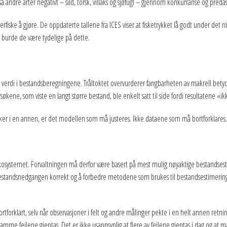
å andre arter negativt – sild, torsk, villaks og sjøfugl – gjennom konkurranse og preda
e å gjøre. De oppdaterte tallene fra ICES viser at fisketrykket lå godt under det nivå
, burde de være tydelige på dette.
en verdi i bestandsberegningene. Tråltoktet overvurderer fangbarheten av makrell betyd
søkene, som viste en langt større bestand, ble enkelt satt til side fordi resultatene 
ker i en annen, er det modellen som må justeres. Ikke dataene som må bortforklares.
 i økosystemet. Forvaltningen må derfor være basert på mest mulig nøyaktige bestands
il bestandsnedgangen korrekt og å forbedre metodene som brukes til bestandsestime
 bortforklart, selv når observasjoner i felt og andre målinger pekte i en helt annen ret
amme feilene gjentas. Det er ikke usannsynlig at flere av feilene gjentas i dag og at 