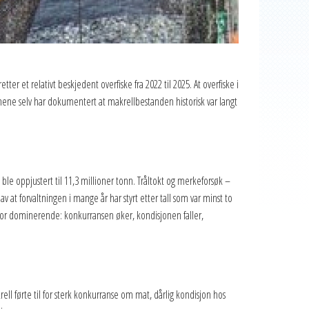
tter et relativt beskjedent overfiske fra 2022 til 2025. At overfiske i
onene selv har dokumentert at makrellbestanden historisk var langt
 ble oppjustert til 11,3 millioner tonn. Tråltokt og merkeforsøk –
at forvaltningen i mange år har styrt etter tall som var minst to
blir for dominerende: konkurransen øker, kondisjonen faller,
ll førte til for sterk konkurranse om mat, dårlig kondisjon hos