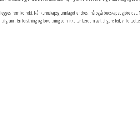
akta legges frem korrekt. Når kunnskapsgrunnlaget endres, må også budskapet gjøre det. N
l grunn. En forskning og forvaltning som ikke tar lærdom av tidligere feil, vil fortsett