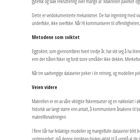
gytefisk og svak rekruttering over mange år. Makrellen påvirket ogs
Dette er veldokumenterte mekanismer. De har ingenting med overfisk
underfiske, ikke overfiske. Når HI kommuniserer til offentligheten
Metodene som sviktet
Eggtoktet, som gjennomføres hvert tredje år, har vist seg å ha lit
enn der trålen fisker og fordi store områder ikke dekkes. Merkefor
Når tre uavhengige dataserier peker i én retning, og modellen pe
Veien videre
Makrellen er en av våre viktigste fiskeressurser og en nøkkelart
historisk var langt større enn antatt, å kommunisere årsakene t
makrellforvaltningen.
I flere tiår har feilaktige modeller og mangelfulle dataserier blitt
undervurdert, må denne innsikten brukes aktivt til å unngå at de s