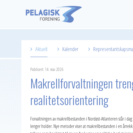
Aktuelt
Kalender
Representantskapsm
2026
Publisert: 14. mai 2026
2025
Makrellforvaltningen tren
2024
realitetsorientering
2023
2022
Forvaltningen av makrellbestanden i Nordøst-Atlanteren står i dag 
2021
lenger holder. Nye metoder viser at makrellbestanden i en årrekke