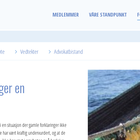
MEDLEMMER
VÅRE STANDPUNKT
F
øte
Vedtekter
Advokatbistand
ger en
i en situasjon der gamle forklaringer ikke
 har vært kraftig undervurdert, og at de