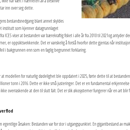
r, ikke har vært i nærheten av å beskrive
 tar inn over seg dette.
 dagens bestandsnedgang blant annet skyldes
a et institutt som kjenner datagrunnlaget
a ICES viser at bestanden var bærekraftig fisket i alle år fra 2010 til 2021og antyder dere
er, er oppsiktsvekkende. Det er vanskelig å forstå hvorfor dette gjentas når institusj
feil i bakgrunnen enn som en faglig begrunnet forklaring.
r at modellen for naturlig dødelighet ble oppdatert i 2025, førte dette til at bestanden
ner tonn i 2016. Dette er ikke små justeringer. Det er en fundamental erkjennelse av 
det ikke overraskende at den til slutt falt. Det er slik økosystemer fungerer når en art 
verflod
egentlige årsaken: Bestanden var for stor i utgangspunktet. En gigantbestand av makre