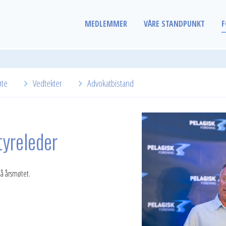
MEDLEMMER
VÅRE STANDPUNKT
F
øte
Vedtekter
Advokatbistand
tyreleder
 på årsmøtet.