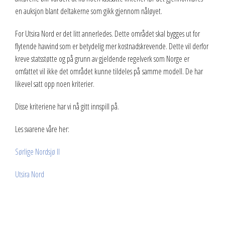
en auksjon blant deltakerne som gikk gjennom nåløyet.
2013
For Utsira Nord er det litt annerledes. Dette området skal bygges ut for
2012
flytende havvind som er betydelig mer kostnadskrevende. Dette vil derfor
kreve statsstøtte og på grunn av gjeldende regelverk som Norge er
Vedtekter
omfattet vil ikke det området kunne tildeles på samme modell. De har
Advokatbistand
likevel satt opp noen kriterier.
Disse kriteriene har vi nå gitt innspill på.
Les svarene våre her:
Sørlige Nordsjø II
Utsira Nord