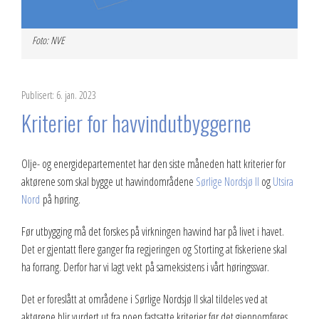
2023
Foto: NVE
2022
2021
Publisert: 6. jan. 2023
Kriterier for havvindutbyggerne
2020
2019
Olje- og energidepartementet har den siste måneden hatt kriterier for
aktørene som skal bygge ut havvindområdene
Sørlige Nordsjø II
og
Utsira
2018
Nord
på høring.
2017
Før utbygging må det forskes på virkningen havvind har på livet i havet.
2016
Det er gjentatt flere ganger fra regjeringen og Storting at fiskeriene skal
ha forrang. Derfor har vi lagt vekt på sameksistens i vårt høringssvar.
2015
Det er foreslått at områdene i Sørlige Nordsjø II skal tildeles ved at
2014
aktørene blir vurdert ut fra noen fastsatte kriterier før det gjennomføres