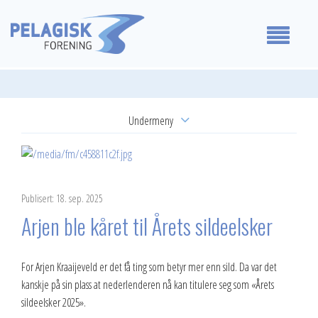
Medlemmer
Undermeny
Våre standpunkt
Årsmøtevedtak
For medlemmer
Høringsuttalelser
Publisert: 18. sep. 2025
Om oss
Uttalelser
Arjen ble kåret til Årets sildeelsker
Reguleringsmøte
Kontakt oss
For Arjen Kraaijeveld er det få ting som betyr mer enn sild. Da var det
kanskje på sin plass at nederlenderen nå kan titulere seg som «Årets
sildeelsker 2025».