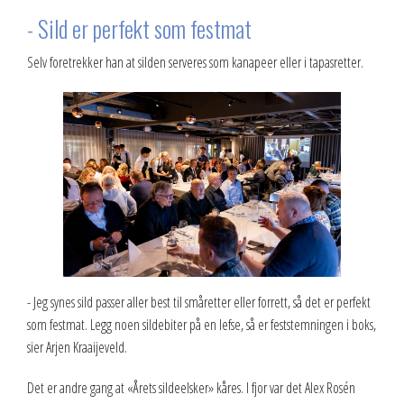
- Sild er perfekt som festmat
Selv foretrekker han at silden serveres som kanapeer eller i tapasretter.
- Jeg synes sild passer aller best til småretter eller forrett, så det er perfekt
som festmat. Legg noen sildebiter på en lefse, så er feststemningen i boks,
sier Arjen Kraaijeveld.
Det er andre gang at «Årets sildeelsker» kåres. I fjor var det Alex Rosén