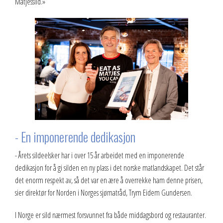
Matjessild.»
- En imponerende dedikasjon
- Årets sildeelsker har i over 15 år arbeidet med en imponerende
dedikasjon for å gi silden en ny plass i det norske matlandskapet. Det står
det enorm respekt av, så det var en ære å overrekke ham denne prisen,
sier direktør for Norden i Norges sjømatråd, Trym Eidem Gundersen.
I Norge er sild nærmest forsvunnet fra både middagsbord og restauranter.