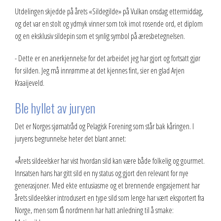
Utdelingen skjedde på årets «Sildegilde» på Vulkan onsdag ettermiddag,
og det var en stolt og ydmyk vinner som tok imot rosende ord, et diplom
og en eksklusiv sildepin som et synlig symbol på æresbetegnelsen.
- Dette er en anerkjennelse for det arbeidet jeg har gjort og fortsatt gjør
for silden. Jeg må innrømme at det kjennes fint, sier en glad Arjen
Kraaijeveld.
Ble hyllet av juryen
Det er Norges sjømatråd og Pelagisk Forening som står bak kåringen. I
juryens begrunnelse heter det blant annet:
«Årets sildeelsker har vist hvordan sild kan være både folkelig og gourmet.
Innsatsen hans har gitt sild en ny status og gjort den relevant for nye
generasjoner. Med ekte entusiasme og et brennende engasjement har
årets sildeelsker introdusert en type sild som lenge har vært eksportert fra
Norge, men som få nordmenn har hatt anledning til å smake: