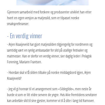
Gjennom samarbeid med forskere og produsenter utviklet han etter
hvert en egen versjon av matjessild, som er tilpasset norske
smakspreferanser.
- En verdig vinner
- Arjen Kraaijeveld har gjort matjessilden tilgjengelig for nordmenn og
samtidig vært en synlig ambassadør for sild på utallige festivaler og
matmesser. Han er derfor en verdig vinner, sier daglig leder i Pelagisk
Forening, Mariann Frantsen.
- Hvordan skal vi få silden tilbake på norske middagsbord igjen, Arjen
Kraaijeveld?
- Jeg vil gi honnør til et arrangement som «Sildegilde», men neste år
burde vi som er litt eldre servere de yngre. Hvis ikke fremtidens servitører
kan anbefale sild til sine gjester, kommer vi til å slite i lang tid framover.