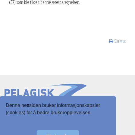
(57) som ble tildelt denne æresbetegnelsen.
Skriv ut
Denne nettsiden bruker informasjonskapsler
Slottsgaten 3
(cookies) for å bedre brukeropplevelsen.
5003 Bergen
Les mer her
E-post:
post@pelagisk.net