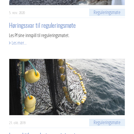
Reguleringsmøte
5. nov. 2020
Høringssvar til reguleringsmøte
Les Pf sine innspill til reguleringsmøtet.
Les mer...
Reguleringsmøte
21. okt. 2019