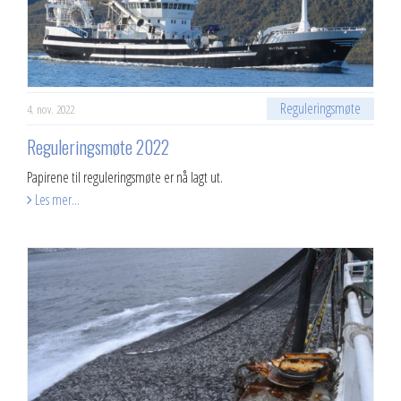
Reguleringsmøte
4. nov. 2022
Reguleringsmøte 2022
Papirene til reguleringsmøte er nå lagt ut.
Les mer...