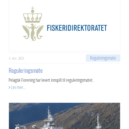
Reguleringsmøte
3. nov. 2023
Reguleringsmøte
Pelagisk Forening har levert innspill til reguleringsmøtet.
Les mer...