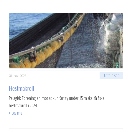
Uttalelser
28. nov. 2023
Hestmakrell
Pelagisk Forening er imot at kun fartøy under 15 m skal få fiske
hestmakrell i 2024.
Les mer...